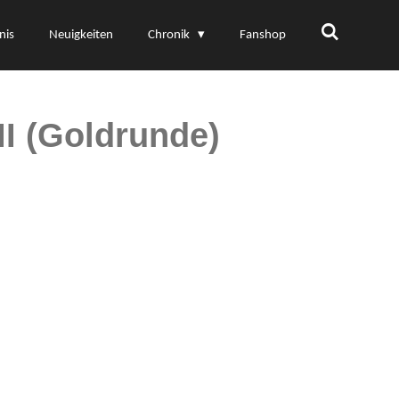
nis
Neuigkeiten
Chronik
Fanshop
I (Goldrunde)