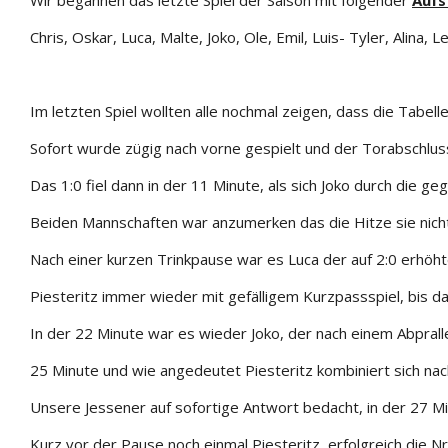
Wir begannen das letzte Spiel der Saison mit folgender
Aufs
Chris, Oskar, Luca, Malte, Joko, Ole, Emil, Luis- Tyler, Alina,
Im letzten Spiel wollten alle nochmal zeigen, dass die Tabell
Sofort wurde zügig nach vorne gespielt und der Torabschlus
Das 1:0 fiel dann in der 11 Minute, als sich Joko durch die 
Beiden Mannschaften war anzumerken das die Hitze sie nicht
Nach einer kurzen Trinkpause war es Luca der auf 2:0 erhöhte
Piesteritz immer wieder mit gefälligem Kurzpassspiel, bis dahi
In der 22 Minute war es wieder Joko, der nach einem Abpralle
25 Minute und wie angedeutet Piesteritz kombiniert sich nac
Unsere Jessener auf sofortige Antwort bedacht, in der 27 Mi
Kurz vor der Pause noch einmal Piesteritz, erfolgreich die Nr