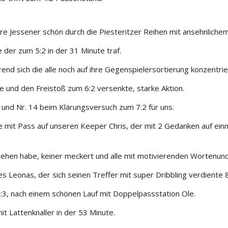
ere Jessener schön durch die Piesteritzer Reihen mit ansehnlich
 der zum 5:2 in der 31 Minute traf.
hrend sich die alle noch auf ihre Gegenspielersortierung konzentri
nkte und den Freistoß zum 6:2 versenkte, starke Aktion.
 und Nr. 14 beim Klärungsversuch zum 7:2 für uns.
te mit Pass auf unseren Keeper Chris, der mit 2 Gedanken auf ein
sehen habe, keiner meckert und alle mit motivierenden Worten
und
s Leonas, der sich seinen Treffer mit super Dribbling verdiente 8
9:3, nach einem schönen Lauf mit Doppelpassstation Ole.
it Lattenknaller in der 53 Minute.