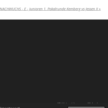
NACHWUCHS - E - Junioren 1. Pokalrunde Kemberg vs Jessen II
»
Mit Unterstützung von
Webador