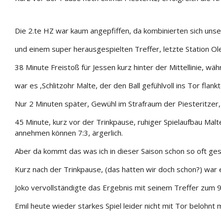
Die 2.te HZ war kaum angepfiffen, da kombinierten sich uns
und einem super herausgespielten Treffer, letzte Station Ole
38 Minute Freistoß für Jessen kurz hinter der Mittellinie, wä
war es ,Schlitzohr Malte, der den Ball gefühlvoll ins Tor fla
Nur 2 Minuten später, Gewühl im Strafraum der Piesteritzer,
45 Minute, kurz vor der Trinkpause, ruhiger Spielaufbau Mal
annehmen können 7:3, ärgerlich.
Aber da kommt das was ich in dieser Saison schon so oft ge
Kurz nach der Trinkpause, (das hatten wir doch schon?) war e
Joko vervollständigte das Ergebnis mit seinem Treffer zum 
Emil heute wieder starkes Spiel leider nicht mit Tor belohnt m