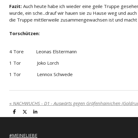
Fazit:
Auch heute habe ich wieder eine geile Truppe gesehe
wurde, ein sche...drauf wir hauen sie zu Hause weg und
auch
die Truppe mittlerweile zusammengewachsen ist und macht m
Torschützen:
4 Tore Leonas Elstermann
1 Tor Joko Lorch
1 Tor Lennox Schwede
«
NACHWUCHS - D1 - Auswärts gegen Gräfenhainichen (Goldru
T
T
T
e
e
e
i
i
i
l
l
l
e
e
e
#MEINELIEBE
n
n
n