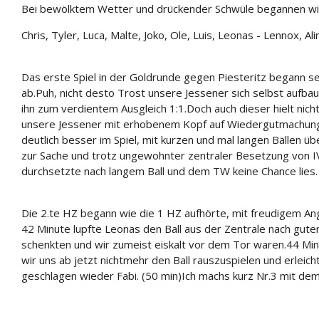
Bei bewölktem Wetter und drückender Schwüle begannen wi
Chris, Tyler, Luca, Malte, Joko, Ole, Luis, Leonas - Lennox, Ali
Das erste Spiel in der Goldrunde gegen Piesteritz begann se
ab.
Puh, nicht desto Trost unsere Jessener sich selbst aufba
ihn zum verdientem Ausgleich 1:1.
Doch auch dieser hielt nich
unsere Jessener mit erhobenem Kopf auf Wiedergutmachun
deutlich besser im Spiel, mit kurzen und mal langen Bällen ü
zur Sache und trotz ungewohnter zentraler Besetzung von I
durchsetzte nach langem Ball und dem TW keine Chance lies
Die 2.te HZ begann wie die 1 HZ aufhörte, mit freudigem An
42 Minute lupfte Leonas den Ball aus der Zentrale nach gute
schenkten und wir zumeist eiskalt vor dem Tor waren.
44 Min
wir uns ab jetzt nichtmehr den Ball rauszuspielen
und erleich
geschlagen wieder Fabi. (50 min)
Ich machs kurz Nr.3 mit dem 