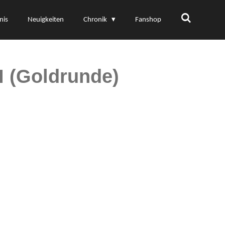
nis
Neuigkeiten
Chronik
Fanshop
I (Goldrunde)