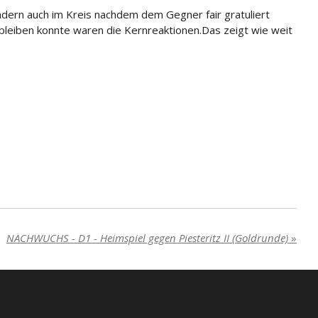
dern auch im Kreis nachdem dem Gegner fair gratuliert
bleiben konnte waren die Kernreaktionen.
Das zeigt wie weit
NACHWUCHS - D1 - Heimspiel gegen Piesteritz II (Goldrunde)
»