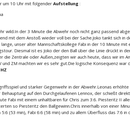
r um 10 Uhr mit folgender
Aufstellung
:
na
hr wild.
In der 3 Minute die Abwehr noch nicht ganz passend abge
uend mit dem Anstoß wieder voll bei der Sache.
Joko tankt sich in 
t lange, unser alter Mannschaftskollege Fabi in der 10 Minute mit
gstour.
Diesmal ist es Joko der den Ball über die Linie drückt in de
ber die Zentrale oder Außen,
zeigten wir auch heute, dass wir im Ang
V und ZM machten wir es sehr gut.
Die logische Konsequenz war da
.
HZ
griffsspiel und starker Gegenwehr in der Abwehr.
Leonas erhöhte 
r Behauptung auf den Durchgelaufenen Lennox, der schießt direkt 
ute Fabi mit einem unhaltbaren für Chris zum 3:6.
Piesteritz II al
terten so Piesteritz den Ballgewinn.
Chris innerhalb von einer Mi
5:6 (53 min), Fabi 6:6 (58 min) und zu allem Überfluss das 7:6 in 