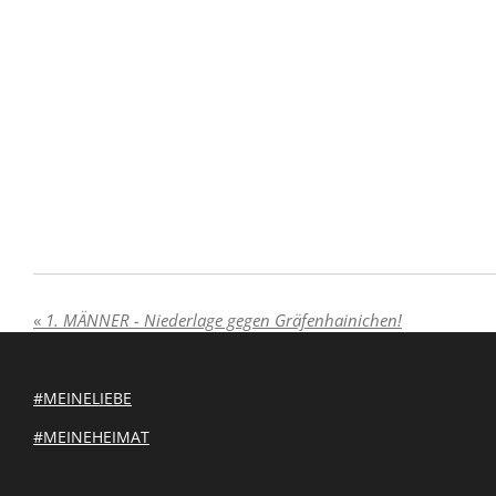
«
1. MÄNNER - Niederlage gegen Gräfenhainichen!
#MEINELIEBE
#MEINEHEIMAT