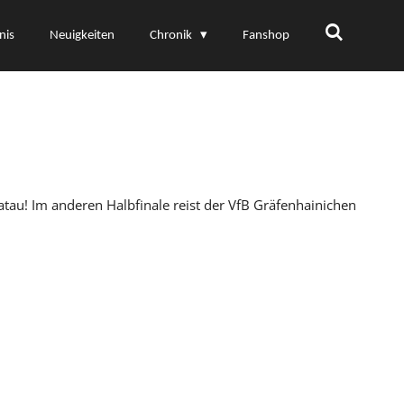
nis
Neuigkeiten
Chronik
Fanshop
atau! Im anderen Halbfinale reist der VfB Gräfenhainichen