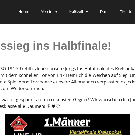
Home
Verein
Fußball
Dart
Tischten
ssieg ins Halbfinale!
 SG 1919 Trebitz ziehen unsere Jungs ins Halbfinale des Kreispoka
 mit dem schnellen Tor von Erik Heinrich die Weichen auf Sieg! U
amte Spiel ohne Torchance - unsere Allemannen verpassten es jed
ung zum Weiterkommen.
 wartet gespannt auf den nächsten Gegner! Wir wünschen den Jungs
esklasse alle Daumen! ✌️ 🖤🤍